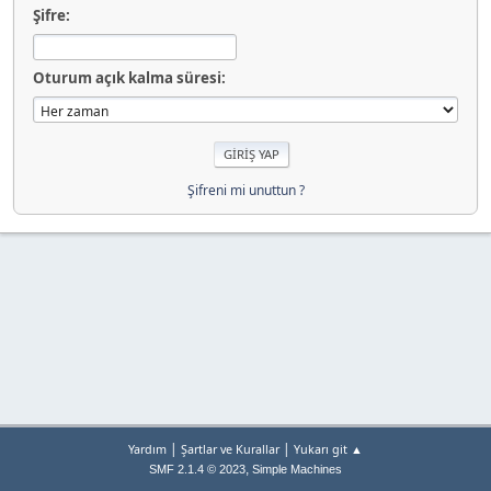
Şifre:
Oturum açık kalma süresi:
Şifreni mi unuttun ?
|
|
Yardım
Şartlar ve Kurallar
Yukarı git ▲
,
SMF 2.1.4 © 2023
Simple Machines