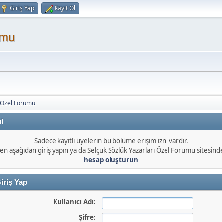
Giriş Yap
Kayıt Ol
umu
ı Özel Forumu
ı!
Sadece kayıtlı üyelerin bu bölüme erişim izni vardır.
en aşağıdan giriş yapın ya da Selçuk Sözlük Yazarları Özel Forumu sitesin
hesap oluşturun
iriş Yap
Kullanıcı Adı:
Şifre: