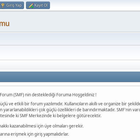
Giriş Yap
Kayıt Ol
umu
Forum (SMF) nin desteklediği Foruma Hoşgeldiniz !
 güçlü ve etkili bir forum yazılımıdır. Kullanıcıların akıllı ve organize bir şek
arın yararlanabildikleri çok güçlü özellikleri de barındırmaktadır. SMF'nin var
 sitesinde ki SMF Merkezinde ki belgelere götürecektir.
akkı kazanabilmesi için üye olmaları gerekir.
rına erişmek için giriş yapmalıdırlar.