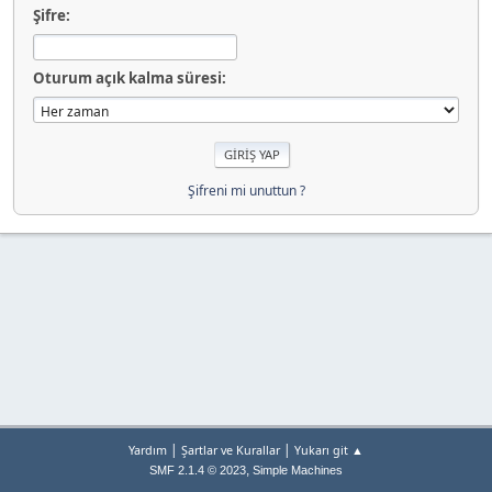
Şifre:
Oturum açık kalma süresi:
Şifreni mi unuttun ?
|
|
Yardım
Şartlar ve Kurallar
Yukarı git ▲
,
SMF 2.1.4 © 2023
Simple Machines