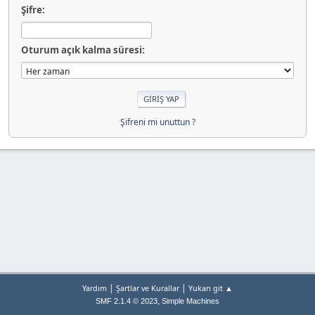
Şifre:
Oturum açık kalma süresi:
Şifreni mi unuttun ?
|
|
Yardım
Şartlar ve Kurallar
Yukarı git ▲
,
SMF 2.1.4 © 2023
Simple Machines