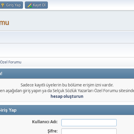
Giriş Yap
Kayıt Ol
umu
ı Özel Forumu
ı!
Sadece kayıtlı üyelerin bu bölüme erişim izni vardır.
en aşağıdan giriş yapın ya da Selçuk Sözlük Yazarları Özel Forumu sitesin
hesap oluşturun
iriş Yap
Kullanıcı Adı:
Şifre: