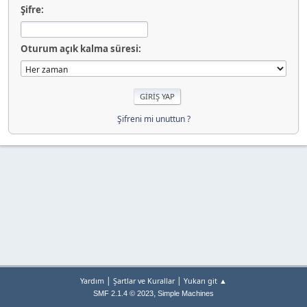
Şifre:
Oturum açık kalma süresi:
Şifreni mi unuttun ?
|
|
Yardım
Şartlar ve Kurallar
Yukarı git ▲
,
SMF 2.1.4 © 2023
Simple Machines