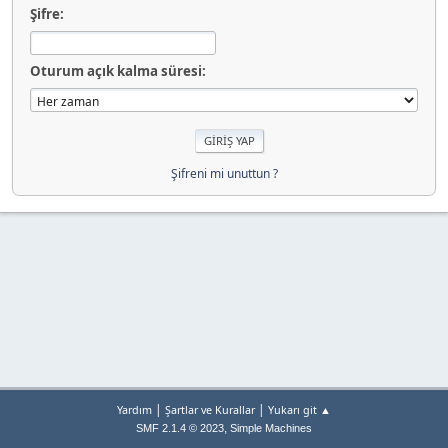
Şifre:
Oturum açık kalma süresi:
Şifreni mi unuttun ?
|
|
Yardım
Şartlar ve Kurallar
Yukarı git ▲
,
SMF 2.1.4 © 2023
Simple Machines